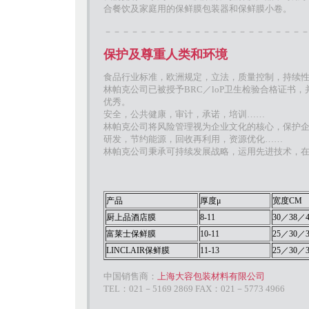
合餐饮及家庭用的保鲜膜包装器和保鲜膜小卷。
－－－－－－－－－－－－－－－－－－－－－－
保护及尊重人类和环境
食品行业标准，欧洲规定，立法，质量控制，持续
林帕克公司已被授予BRC／loP卫生检验合格证书，并
优秀。
安全，公共健康，审计，承诺，培训……
林帕克公司将风险管理视为企业文化的核心，保护
研发，节约能源，回收再利用，资源优化……
林帕克公司秉承可持续发展战略，运用先进技术，
产品
厚度μ
宽度CM
厨上品酒店膜
8-11
30／38／4
富莱士保鲜膜
10-11
25／30／
LINCLAIR保鲜膜
11-13
25／30／
中国销售商：
上海大容包装材料有限公司
TEL：021－5169 2869 FAX：021－5773 4966